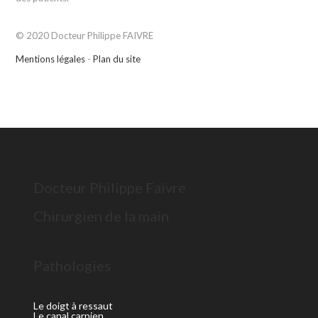
© 2020 Docteur Philippe FAIVRE
Mentions légales
-
Plan du site
Docteur Philippe Faivre
Chirurgien de la main
Pathologies
Le doigt à ressaut
Le canal carpien