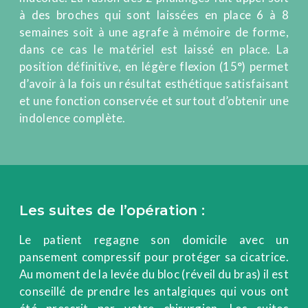
à des broches qui sont laissées en place 6 à 8
semaines soit à une agrafe à mémoire de forme,
dans ce cas le matériel est laissé en place. La
position définitive, en légère flexion (15°) permet
d’avoir à la fois un résultat esthétique satisfaisant
et une fonction conservée et surtout d’obtenir une
indolence complète.
Les suites de l’opération :
Le patient regagne son domicile avec un
pansement compressif pour protéger sa cicatrice.
Au moment de la levée du bloc (réveil du bras) il est
conseillé de prendre les antalgiques qui vous ont