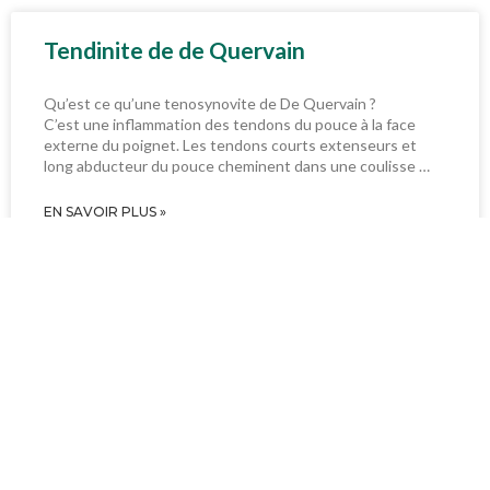
Tendinite de de Quervain
Qu’est ce qu’une tenosynovite de De Quervain ?
C’est une inflammation des tendons du pouce à la face
externe du poignet. Les tendons courts extenseurs et
long abducteur du pouce cheminent dans une coulisse …
EN SAVOIR PLUS »
Le doigt à ressaut
Le doigt à ressaut Qu’est ce qu’un doigt à ressaut ? Les
tendons fléchisseurs des doigts font suite au corps
musculaire situé à l’avant-bras. Ils
EN SAVOIR PLUS »